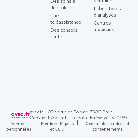
dentaires
Des soins à
domicile
Laboratoires
d’analyses
Une
téléassistance
Centres
médicaux
Des conseils
santé
avec.fr - 105 bis rue de Tolbiac, 75013 Paris
Copyright © avec.fr - Tous droits réservés. v
1.0.169
Données
Mentions légales
Gestion des cookies et
personnelles
et CGU
consentements