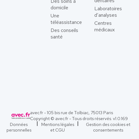
dentaires
Des soins à
domicile
Laboratoires
d’analyses
Une
téléassistance
Centres
médicaux
Des conseils
santé
avec.fr - 105 bis rue de Tolbiac, 75013 Paris
Copyright © avec.fr - Tous droits réservés. v
1.0.169
Données
Mentions légales
Gestion des cookies et
personnelles
et CGU
consentements