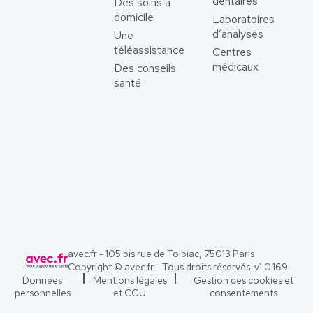
dentaires
Des soins à
domicile
Laboratoires
d’analyses
Une
téléassistance
Centres
médicaux
Des conseils
santé
avec.fr - 105 bis rue de Tolbiac, 75013 Paris
Copyright © avec.fr - Tous droits réservés. v
1.0.169
Données
Mentions légales
Gestion des cookies et
personnelles
et CGU
consentements