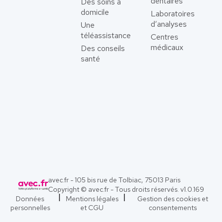
dentaires
Des soins à
domicile
Laboratoires
d’analyses
Une
téléassistance
Centres
médicaux
Des conseils
santé
avec.fr - 105 bis rue de Tolbiac, 75013 Paris
Copyright © avec.fr - Tous droits réservés. v
1.0.169
Données
Mentions légales
Gestion des cookies et
personnelles
et CGU
consentements