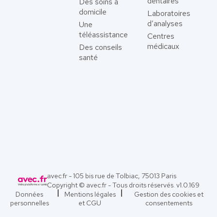
dentaires
Des soins à
domicile
Laboratoires
d’analyses
Une
téléassistance
Centres
médicaux
Des conseils
santé
avec.fr - 105 bis rue de Tolbiac, 75013 Paris
Copyright © avec.fr - Tous droits réservés. v
1.0.169
Données
Mentions légales
Gestion des cookies et
personnelles
et CGU
consentements