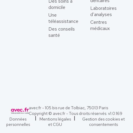
dentaires
Des soins à
domicile
Laboratoires
d’analyses
Une
téléassistance
Centres
médicaux
Des conseils
santé
avec.fr - 105 bis rue de Tolbiac, 75013 Paris
Copyright © avec.fr - Tous droits réservés. v
1.0.169
Données
Mentions légales
Gestion des cookies et
personnelles
et CGU
consentements