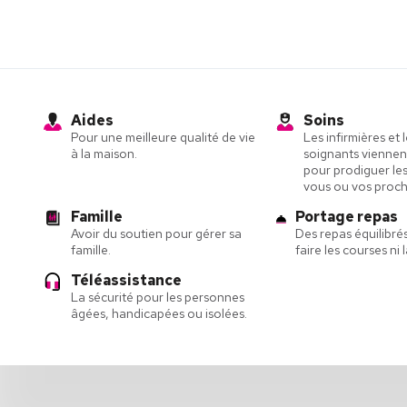
Aides
Soins
Pour une meilleure qualité de vie
Les infirmières et 
à la maison.
soignants viennen
pour prodiguer les
vous ou vos proch
Famille
Portage repas
Avoir du soutien pour gérer sa
Des repas équilibrés
famille.
faire les courses ni l
Téléassistance
La sécurité pour les personnes
âgées, handicapées ou isolées.