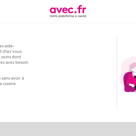
les aide-
t chez vous
 soins dont
es avez besoin.
 sans avoir à
a cuisine.