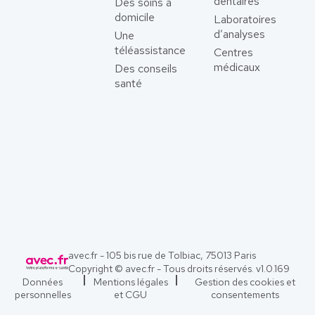
dentaires
Des soins à
domicile
Laboratoires
d’analyses
Une
téléassistance
Centres
médicaux
Des conseils
santé
avec.fr - 105 bis rue de Tolbiac, 75013 Paris
Copyright © avec.fr - Tous droits réservés. v
1.0.169
Données
Mentions légales
Gestion des cookies et
personnelles
et CGU
consentements