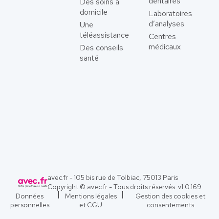
dentaires
Des soins à
domicile
Laboratoires
d’analyses
Une
téléassistance
Centres
médicaux
Des conseils
santé
avec.fr - 105 bis rue de Tolbiac, 75013 Paris
Copyright © avec.fr - Tous droits réservés. v
1.0.169
Données
Mentions légales
Gestion des cookies et
personnelles
et CGU
consentements