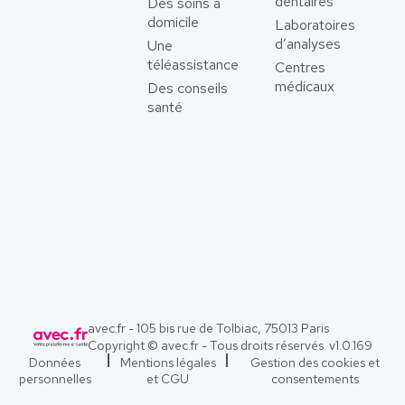
dentaires
Des soins à
domicile
Laboratoires
d’analyses
Une
téléassistance
Centres
médicaux
Des conseils
santé
avec.fr - 105 bis rue de Tolbiac, 75013 Paris
Copyright © avec.fr - Tous droits réservés. v
1.0.169
Données
Mentions légales
Gestion des cookies et
personnelles
et CGU
consentements