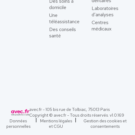
dentaires
Des soins à
domicile
Laboratoires
d’analyses
Une
téléassistance
Centres
médicaux
Des conseils
santé
avec.fr - 105 bis rue de Tolbiac, 75013 Paris
Copyright © avec.fr - Tous droits réservés. v
1.0.169
Données
Mentions légales
Gestion des cookies et
personnelles
et CGU
consentements