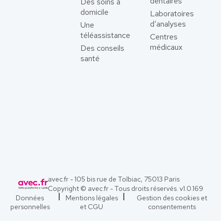
dentaires
Des soins à
domicile
Laboratoires
d’analyses
Une
téléassistance
Centres
médicaux
Des conseils
santé
avec.fr - 105 bis rue de Tolbiac, 75013 Paris
Copyright © avec.fr - Tous droits réservés. v
1.0.169
Données
Mentions légales
Gestion des cookies et
personnelles
et CGU
consentements