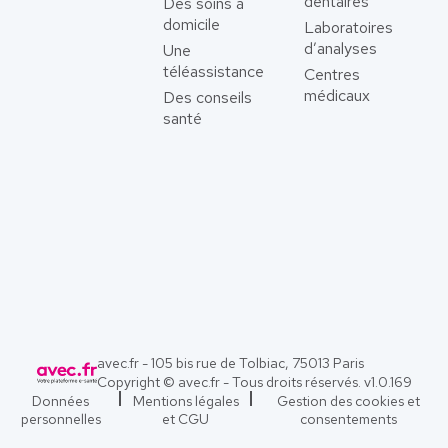
dentaires
Des soins à
domicile
Laboratoires
d’analyses
Une
téléassistance
Centres
médicaux
Des conseils
santé
avec.fr - 105 bis rue de Tolbiac, 75013 Paris
Copyright © avec.fr - Tous droits réservés. v
1.0.169
Données
Mentions légales
Gestion des cookies et
personnelles
et CGU
consentements