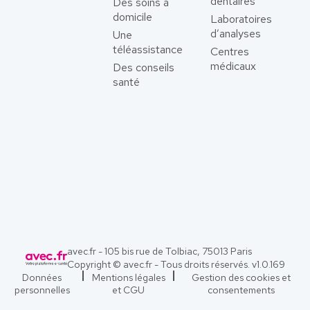
dentaires
Des soins à
domicile
Laboratoires
d’analyses
Une
téléassistance
Centres
médicaux
Des conseils
santé
avec.fr - 105 bis rue de Tolbiac, 75013 Paris
Copyright © avec.fr - Tous droits réservés. v
1.0.169
Données
Mentions légales
Gestion des cookies et
personnelles
et CGU
consentements