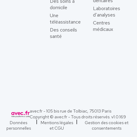
dentaires
Des soins à
domicile
Laboratoires
d’analyses
Une
téléassistance
Centres
médicaux
Des conseils
santé
avec.fr - 105 bis rue de Tolbiac, 75013 Paris
Copyright © avec.fr - Tous droits réservés. v
1.0.169
Données
Mentions légales
Gestion des cookies et
personnelles
et CGU
consentements