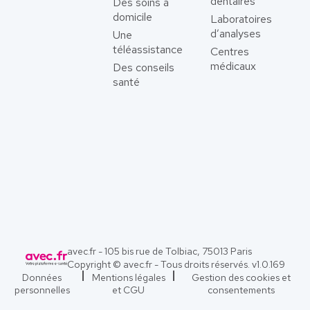
dentaires
Des soins à
domicile
Laboratoires
d’analyses
Une
téléassistance
Centres
médicaux
Des conseils
santé
avec.fr - 105 bis rue de Tolbiac, 75013 Paris
Copyright © avec.fr - Tous droits réservés. v
1.0.169
Données
Mentions légales
Gestion des cookies et
personnelles
et CGU
consentements