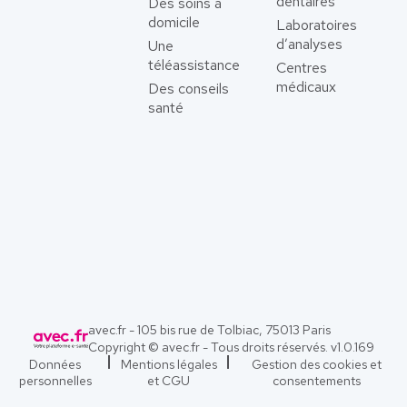
dentaires
Des soins à
domicile
Laboratoires
d’analyses
Une
téléassistance
Centres
médicaux
Des conseils
santé
avec.fr - 105 bis rue de Tolbiac, 75013 Paris
Copyright © avec.fr - Tous droits réservés. v
1.0.169
Données
Mentions légales
Gestion des cookies et
personnelles
et CGU
consentements