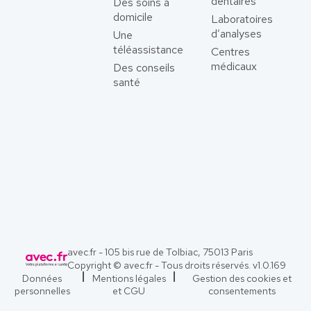
dentaires
Des soins à
domicile
Laboratoires
d’analyses
Une
téléassistance
Centres
médicaux
Des conseils
santé
avec.fr - 105 bis rue de Tolbiac, 75013 Paris
Copyright © avec.fr - Tous droits réservés. v
1.0.169
Données
Mentions légales
Gestion des cookies et
personnelles
et CGU
consentements