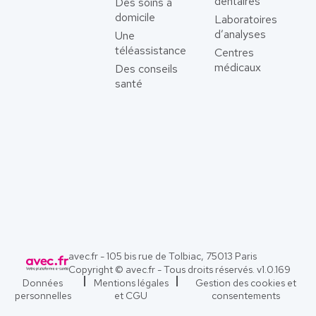
dentaires
Des soins à
domicile
Laboratoires
d’analyses
Une
téléassistance
Centres
médicaux
Des conseils
santé
avec.fr - 105 bis rue de Tolbiac, 75013 Paris
Copyright © avec.fr - Tous droits réservés. v
1.0.169
Données
Mentions légales
Gestion des cookies et
personnelles
et CGU
consentements