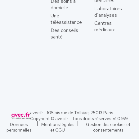
dentaires
Des soins à
domicile
Laboratoires
d’analyses
Une
téléassistance
Centres
médicaux
Des conseils
santé
avec.fr - 105 bis rue de Tolbiac, 75013 Paris
Copyright © avec.fr - Tous droits réservés. v
1.0.169
Données
Mentions légales
Gestion des cookies et
personnelles
et CGU
consentements