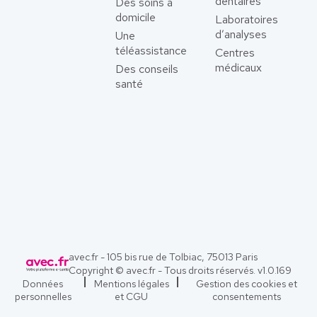
dentaires
Des soins à
domicile
Laboratoires
d’analyses
Une
téléassistance
Centres
médicaux
Des conseils
santé
avec.fr - 105 bis rue de Tolbiac, 75013 Paris
Copyright © avec.fr - Tous droits réservés. v
1.0.169
Données
Mentions légales
Gestion des cookies et
personnelles
et CGU
consentements