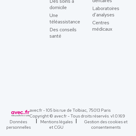
dentaires
Des soins à
domicile
Laboratoires
d’analyses
Une
téléassistance
Centres
médicaux
Des conseils
santé
avec.fr - 105 bis rue de Tolbiac, 75013 Paris
Copyright © avec.fr - Tous droits réservés. v
1.0.169
Données
Mentions légales
Gestion des cookies et
personnelles
et CGU
consentements