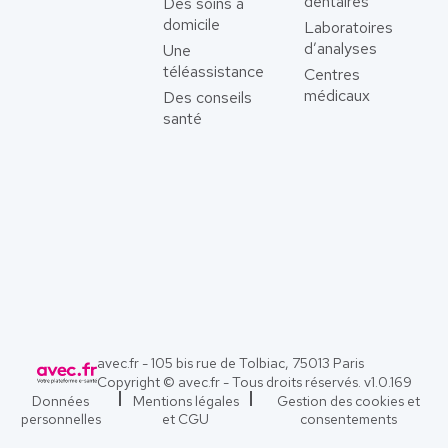
dentaires
Des soins à
domicile
Laboratoires
d’analyses
Une
téléassistance
Centres
médicaux
Des conseils
santé
avec.fr - 105 bis rue de Tolbiac, 75013 Paris
Copyright © avec.fr - Tous droits réservés. v
1.0.169
Données
Mentions légales
Gestion des cookies et
personnelles
et CGU
consentements