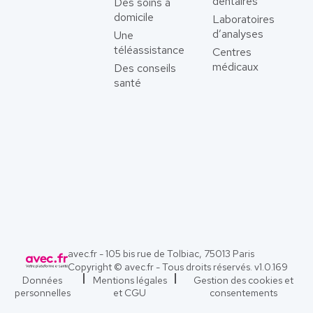
dentaires
Des soins à
domicile
Laboratoires
d’analyses
Une
téléassistance
Centres
médicaux
Des conseils
santé
avec.fr - 105 bis rue de Tolbiac, 75013 Paris
Copyright © avec.fr - Tous droits réservés. v
1.0.169
Données
Mentions légales
Gestion des cookies et
personnelles
et CGU
consentements