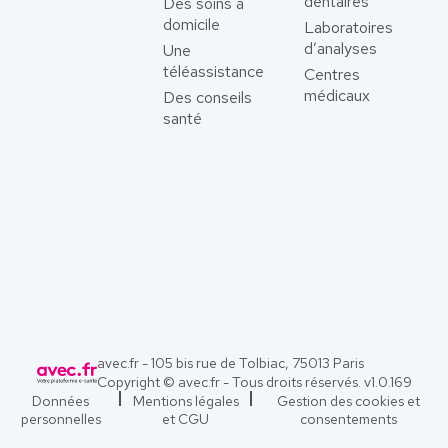
dentaires
Des soins à
domicile
Laboratoires
d’analyses
Une
téléassistance
Centres
médicaux
Des conseils
santé
avec.fr - 105 bis rue de Tolbiac, 75013 Paris
Copyright © avec.fr - Tous droits réservés. v
1.0.169
Données
Mentions légales
Gestion des cookies et
personnelles
et CGU
consentements