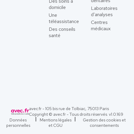
dentaires
Des soins à
domicile
Laboratoires
d’analyses
Une
téléassistance
Centres
médicaux
Des conseils
santé
avec.fr - 105 bis rue de Tolbiac, 75013 Paris
Copyright © avec.fr - Tous droits réservés. v
1.0.169
Données
Mentions légales
Gestion des cookies et
personnelles
et CGU
consentements