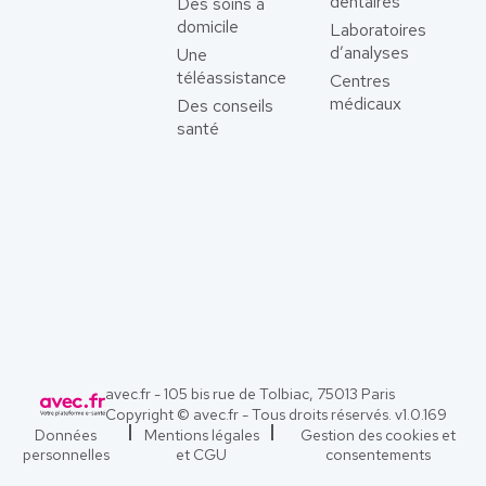
dentaires
Des soins à
domicile
Laboratoires
d’analyses
Une
téléassistance
Centres
médicaux
Des conseils
santé
avec.fr - 105 bis rue de Tolbiac, 75013 Paris
Copyright © avec.fr - Tous droits réservés. v
1.0.169
Données
Mentions légales
Gestion des cookies et
personnelles
et CGU
consentements