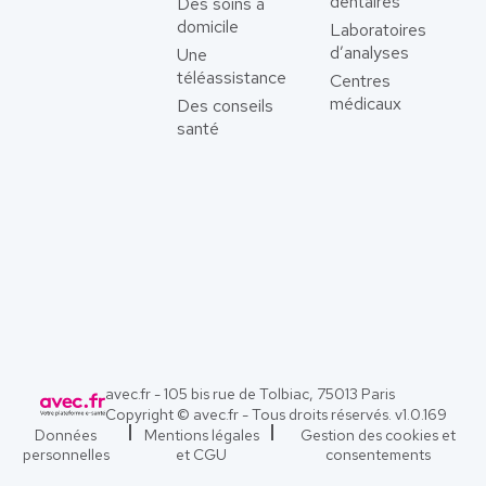
dentaires
Des soins à
domicile
Laboratoires
d’analyses
Une
téléassistance
Centres
médicaux
Des conseils
santé
avec.fr - 105 bis rue de Tolbiac, 75013 Paris
Copyright © avec.fr - Tous droits réservés. v
1.0.169
Données
Mentions légales
Gestion des cookies et
personnelles
et CGU
consentements