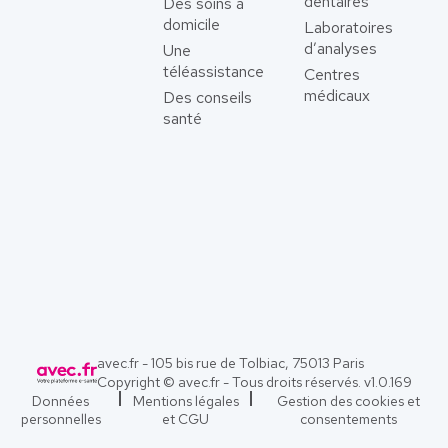
dentaires
Des soins à
domicile
Laboratoires
d’analyses
Une
téléassistance
Centres
médicaux
Des conseils
santé
avec.fr - 105 bis rue de Tolbiac, 75013 Paris
Copyright © avec.fr - Tous droits réservés. v
1.0.169
Données
Mentions légales
Gestion des cookies et
personnelles
et CGU
consentements