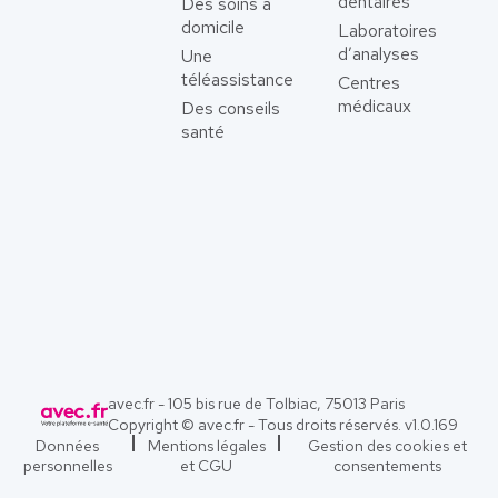
dentaires
Des soins à
domicile
Laboratoires
d’analyses
Une
téléassistance
Centres
médicaux
Des conseils
santé
avec.fr - 105 bis rue de Tolbiac, 75013 Paris
Copyright © avec.fr - Tous droits réservés. v
1.0.169
Données
Mentions légales
Gestion des cookies et
personnelles
et CGU
consentements