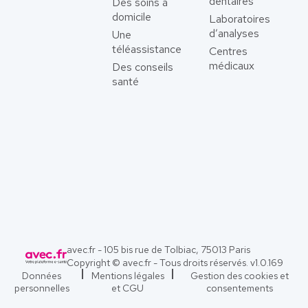
dentaires
Des soins à
domicile
Laboratoires
d’analyses
Une
téléassistance
Centres
médicaux
Des conseils
santé
avec.fr - 105 bis rue de Tolbiac, 75013 Paris
Copyright © avec.fr - Tous droits réservés. v
1.0.169
Données
Mentions légales
Gestion des cookies et
personnelles
et CGU
consentements