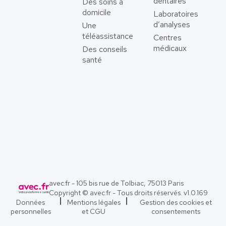
dentaires
Des soins à
domicile
Laboratoires
d’analyses
Une
téléassistance
Centres
médicaux
Des conseils
santé
avec.fr - 105 bis rue de Tolbiac, 75013 Paris
Copyright © avec.fr - Tous droits réservés. v
1.0.169
Données
Mentions légales
Gestion des cookies et
personnelles
et CGU
consentements