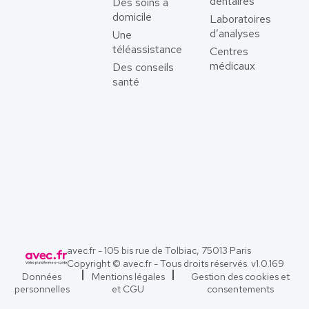
dentaires
Des soins à
domicile
Laboratoires
d’analyses
Une
téléassistance
Centres
médicaux
Des conseils
santé
avec.fr - 105 bis rue de Tolbiac, 75013 Paris
Copyright © avec.fr - Tous droits réservés. v
1.0.169
Données
Mentions légales
Gestion des cookies et
personnelles
et CGU
consentements