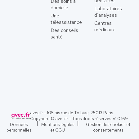
dentaires
Des soins à
domicile
Laboratoires
d’analyses
Une
téléassistance
Centres
médicaux
Des conseils
santé
avec.fr - 105 bis rue de Tolbiac, 75013 Paris
Copyright © avec.fr - Tous droits réservés. v
1.0.169
Données
Mentions légales
Gestion des cookies et
personnelles
et CGU
consentements