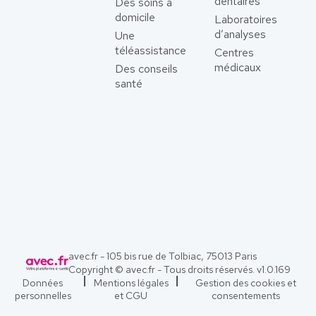
dentaires
Des soins à
domicile
Laboratoires
d’analyses
Une
téléassistance
Centres
médicaux
Des conseils
santé
avec.fr - 105 bis rue de Tolbiac, 75013 Paris
Copyright © avec.fr - Tous droits réservés. v
1.0.169
Données
Mentions légales
Gestion des cookies et
personnelles
et CGU
consentements