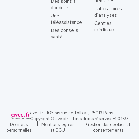
dentaires
Des soins à
domicile
Laboratoires
d’analyses
Une
téléassistance
Centres
médicaux
Des conseils
santé
avec.fr - 105 bis rue de Tolbiac, 75013 Paris
Copyright © avec.fr - Tous droits réservés. v
1.0.169
Données
Mentions légales
Gestion des cookies et
personnelles
et CGU
consentements