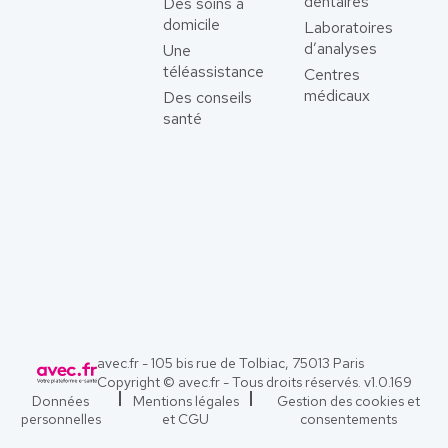
dentaires
Des soins à
domicile
Laboratoires
d’analyses
Une
téléassistance
Centres
médicaux
Des conseils
santé
avec.fr - 105 bis rue de Tolbiac, 75013 Paris
Copyright © avec.fr - Tous droits réservés. v
1.0.169
Données
Mentions légales
Gestion des cookies et
personnelles
et CGU
consentements