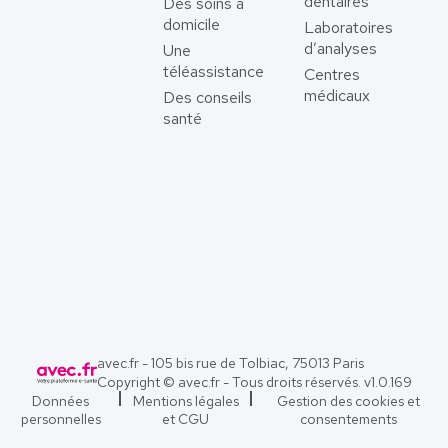
dentaires
Des soins à
domicile
Laboratoires
d’analyses
Une
téléassistance
Centres
médicaux
Des conseils
santé
avec.fr - 105 bis rue de Tolbiac, 75013 Paris
Copyright © avec.fr - Tous droits réservés. v
1.0.169
Données
Mentions légales
Gestion des cookies et
personnelles
et CGU
consentements