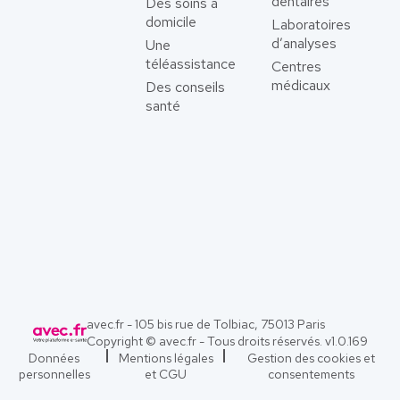
dentaires
Des soins à
domicile
Laboratoires
d’analyses
Une
téléassistance
Centres
médicaux
Des conseils
santé
avec.fr - 105 bis rue de Tolbiac, 75013 Paris
Copyright © avec.fr - Tous droits réservés. v
1.0.169
Données
Mentions légales
Gestion des cookies et
personnelles
et CGU
consentements