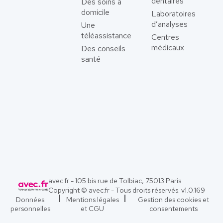
dentaires
Des soins à
domicile
Laboratoires
d’analyses
Une
téléassistance
Centres
médicaux
Des conseils
santé
avec.fr - 105 bis rue de Tolbiac, 75013 Paris
Copyright © avec.fr - Tous droits réservés. v
1.0.169
Données
Mentions légales
Gestion des cookies et
personnelles
et CGU
consentements