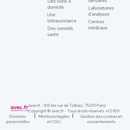
dentaires
Des soins à
domicile
Laboratoires
d’analyses
Une
téléassistance
Centres
médicaux
Des conseils
santé
avec.fr - 105 bis rue de Tolbiac, 75013 Paris
Copyright © avec.fr - Tous droits réservés. v
1.0.169
Données
Mentions légales
Gestion des cookies et
personnelles
et CGU
consentements