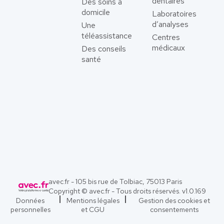
dentaires
Des soins à
domicile
Laboratoires
d’analyses
Une
téléassistance
Centres
médicaux
Des conseils
santé
avec.fr - 105 bis rue de Tolbiac, 75013 Paris
Copyright © avec.fr - Tous droits réservés. v
1.0.169
Données
Mentions légales
Gestion des cookies et
personnelles
et CGU
consentements