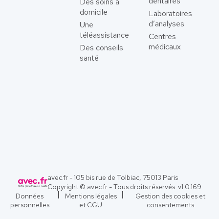
dentaires
Des soins à
domicile
Laboratoires
d’analyses
Une
téléassistance
Centres
médicaux
Des conseils
santé
avec.fr - 105 bis rue de Tolbiac, 75013 Paris
Copyright © avec.fr - Tous droits réservés. v
1.0.169
Données
Mentions légales
Gestion des cookies et
personnelles
et CGU
consentements