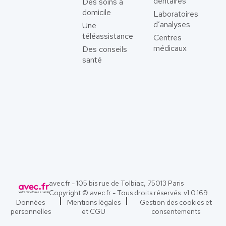
dentaires
Des soins à
domicile
Laboratoires
d’analyses
Une
téléassistance
Centres
médicaux
Des conseils
santé
avec.fr - 105 bis rue de Tolbiac, 75013 Paris
Copyright © avec.fr - Tous droits réservés. v
1.0.169
Données
Mentions légales
Gestion des cookies et
personnelles
et CGU
consentements