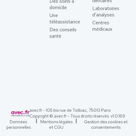
dentaires
Des soins à
domicile
Laboratoires
d’analyses
Une
téléassistance
Centres
médicaux
Des conseils
santé
avec.fr - 105 bis rue de Tolbiac, 75013 Paris
Copyright © avec.fr - Tous droits réservés. v
1.0.169
Données
Mentions légales
Gestion des cookies et
personnelles
et CGU
consentements