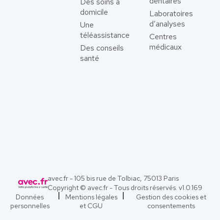
dentaires
Des soins à
domicile
Laboratoires
d’analyses
Une
téléassistance
Centres
médicaux
Des conseils
santé
avec.fr - 105 bis rue de Tolbiac, 75013 Paris
Copyright © avec.fr - Tous droits réservés. v
1.0.169
Données
Mentions légales
Gestion des cookies et
personnelles
et CGU
consentements