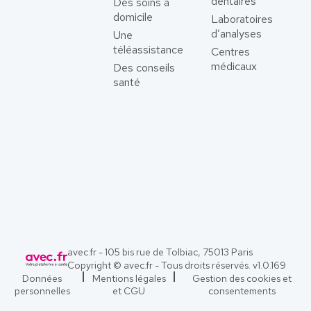
dentaires
Des soins à
domicile
Laboratoires
d’analyses
Une
téléassistance
Centres
médicaux
Des conseils
santé
avec.fr - 105 bis rue de Tolbiac, 75013 Paris
Copyright © avec.fr - Tous droits réservés. v
1.0.169
Données
Mentions légales
Gestion des cookies et
personnelles
et CGU
consentements