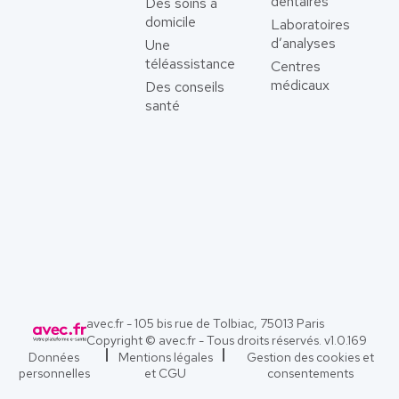
dentaires
Des soins à
domicile
Laboratoires
d’analyses
Une
téléassistance
Centres
médicaux
Des conseils
santé
avec.fr - 105 bis rue de Tolbiac, 75013 Paris
Copyright © avec.fr - Tous droits réservés. v
1.0.169
Données
Mentions légales
Gestion des cookies et
personnelles
et CGU
consentements