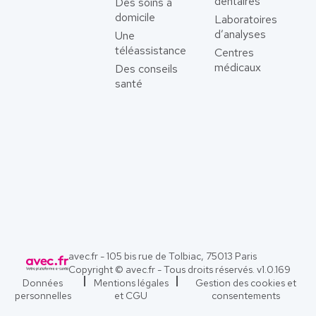
dentaires
Des soins à
domicile
Laboratoires
d’analyses
Une
téléassistance
Centres
médicaux
Des conseils
santé
avec.fr - 105 bis rue de Tolbiac, 75013 Paris
Copyright © avec.fr - Tous droits réservés. v
1.0.169
Données
Mentions légales
Gestion des cookies et
personnelles
et CGU
consentements