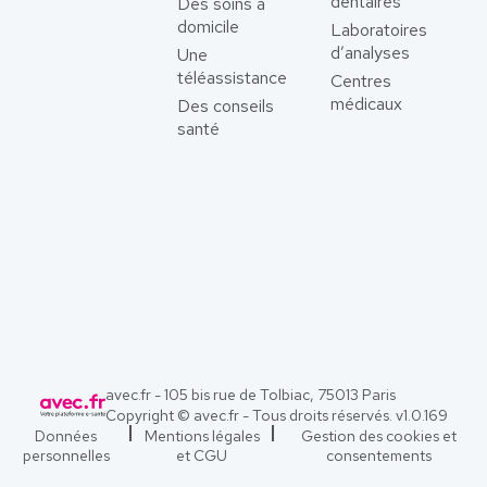
dentaires
Des soins à
domicile
Laboratoires
d’analyses
Une
téléassistance
Centres
médicaux
Des conseils
santé
avec.fr - 105 bis rue de Tolbiac, 75013 Paris
Copyright © avec.fr - Tous droits réservés. v
1.0.169
Données
Mentions légales
Gestion des cookies et
personnelles
et CGU
consentements